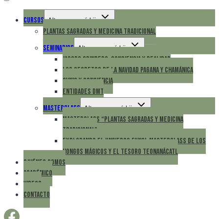
Cursos
Alternar menú hijo
Plantas Sagradas Y Medicina Tradicional
Seminarios
Alternar menú hijo
Jacobo Grinberg: Conciencia Y Realidad
Los Secretos De La Navidad Pagana Y Chamánica
Ovnis Y Conciencia
Entidades DMT
Masterclass
Alternar menú hijo
MASTERCLASS “Plantas Sagradas Y Medicina
Tradicional”
Explorando El Universo Fungi: Masterclass De Los
Hongos Mágicos Y El Tesoro Teonanácatl
Quiénes Somos
Académico
Videos
Contacto