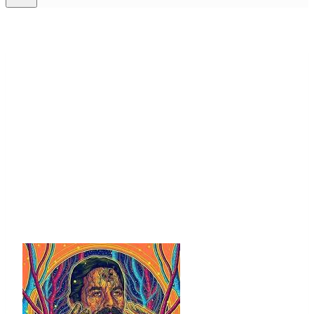
SEMINARIO CORTO
ONLINE
“JACOBO GRINBERG:
CONCIENCIA Y
REALIDAD”